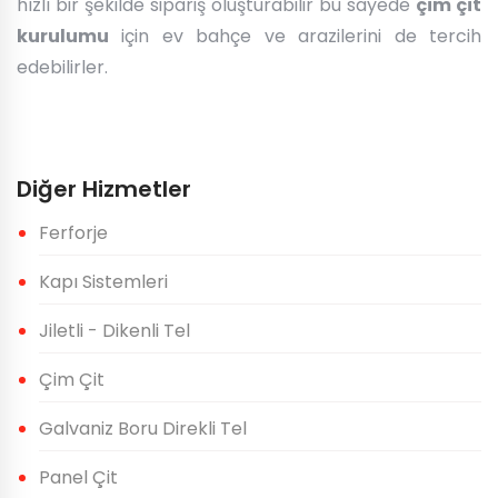
hızlı bir şekilde sipariş oluşturabilir bu sayede
çim çit
kurulumu
için ev bahçe ve arazilerini de tercih
edebilirler.
Diğer Hizmetler
Ferforje
Kapı Sistemleri
Jiletli - Dikenli Tel
Çim Çit
Galvaniz Boru Direkli Tel
Panel Çit